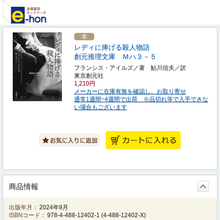
レディに捧げる殺人物語
創元推理文庫 Ｍハ３－５
フランシス・アイルズ／著 鮎川信夫／訳
東京創元社
1,210円
メーカーに在庫有無を確認し、お取り寄せ
通常1週間~4週間で出荷 ※品切れ等で入手できな
い場合もございます
商品情報
出版年月：
2024年9月
ISBNコード：
978-4-488-12402-1
(
4-488-12402-X
)