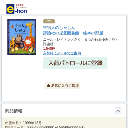
宇宙人のしゃしん
評論社の児童図書館・絵本の部屋
ニール・レイトン／さく まつかわまゆみ／やく
評論社
1,540円
入荷時にメールでご案内
商品情報
出版年月：
1999年12月
ISBNコード：
978-4-566-00661-4
(
4-566-00661-1
)