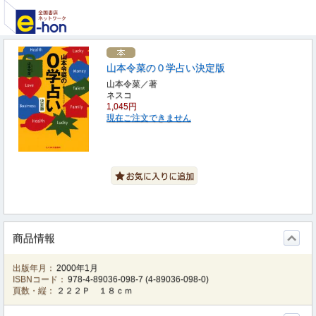
山本令菜の０学占い決定版
山本令菜／著
ネスコ
1,045円
現在ご注文できません
商品情報
出版年月：
2000年1月
ISBNコード：
978-4-89036-098-7
(
4-89036-098-0
)
頁数・縦：
２２２Ｐ １８ｃｍ