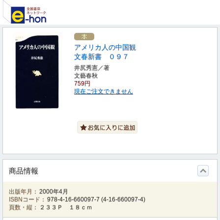
アメリカ人の中国観
文春新書 ０９７
井尻秀憲／著
文藝春秋
759円
現在ご注文できません
商品情報
出版年月：
2000年4月
ISBNコード：
978-4-16-660097-7
(
4-16-660097-4
)
頁数・縦：
２３３Ｐ １８ｃｍ