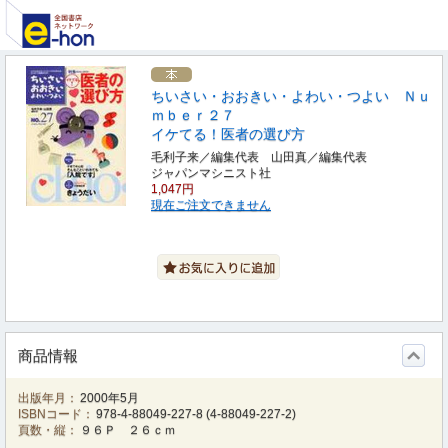
ちいさい・おおきい・よわい・つよい Ｎｕ
ｍｂｅｒ２７
イケてる！医者の選び方
毛利子来／編集代表 山田真／編集代表
ジャパンマシニスト社
1,047円
現在ご注文できません
商品情報
出版年月：
2000年5月
ISBNコード：
978-4-88049-227-8
(
4-88049-227-2
)
頁数・縦：
９６Ｐ ２６ｃｍ