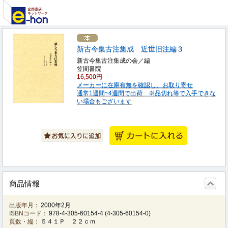
新古今集古注集成 近世旧注編３
新古今集古注集成の会／編
笠間書院
16,500円
メーカーに在庫有無を確認し、お取り寄せ
通常1週間~4週間で出荷 ※品切れ等で入手できな
い場合もございます
商品情報
出版年月：
2000年2月
ISBNコード：
978-4-305-60154-4
(
4-305-60154-0
)
頁数・縦：
５４１Ｐ ２２ｃｍ