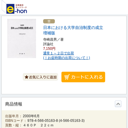
日本における大学自治制度の成立
増補版
寺崎昌男／著
評論社
7,150円
通常１～２日で出荷
(！お盆時期の出荷について！)
商品情報
出版年月：
2000年6月
ISBNコード：
978-4-566-05163-8
(
4-566-05163-3
)
頁数・縦：
４６０Ｐ ２２ｃｍ