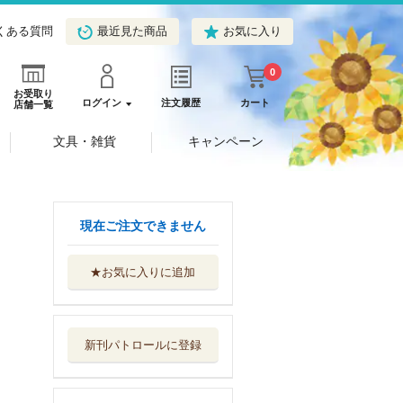
くある質問
最近見た商品
お気に入り
0
お受取り
ログイン
注文履歴
カート
店舗一覧
文具・雑貨
キャンペーン
現在ご注文できません
★お気に入りに追加
どんな男になんね
ん 関西学院大...
ベースボール・...
新刊パトロールに登録
黒田博樹２００勝
の軌跡 永久保...
ヨシモトブックス