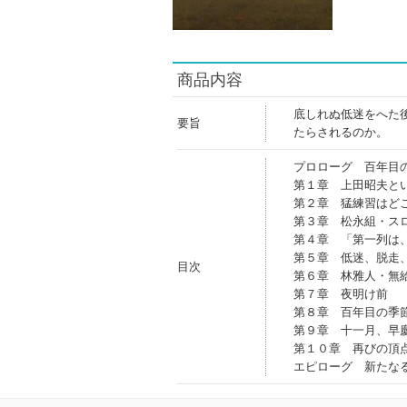
商品内容
底しれぬ低迷をへた
要旨
たらされるのか。
プロローグ 百年目
第１章 上田昭夫と
第２章 猛練習はど
第３章 松永組・ス
第４章 「第一列は
第５章 低迷、脱走
目次
第６章 林雅人・無
第７章 夜明け前
第８章 百年目の季
第９章 十一月、早
第１０章 再びの頂
エピローグ 新たな