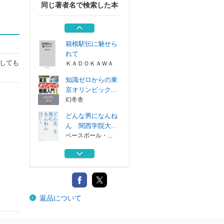
同じ著者名で検索した本
ウサイン・ボルト
自伝
集英社インター...
箱根駅伝に魅せら
れて
しても
ＫＡＤＯＫＡＷＡ
知識ゼロからの東
京オリンピック...
幻冬舎
どんな男になんね
ん 関西学院大...
ベースボール・...
黒田博樹２００勝
の軌跡 永久保...
ヨシモトブックス
ウサイン・ボルト
返品について
自伝
集英社インター...
箱根駅伝に魅せら