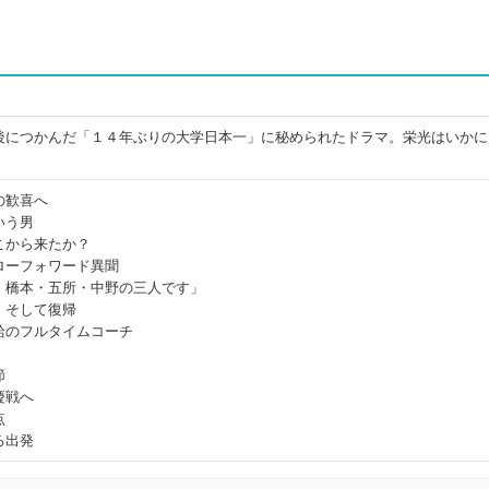
後につかんだ「１４年ぶりの大学日本一」に秘められたドラマ。栄光はいかに
の歓喜へ
いう男
こから来たか？
ローフォワード異聞
、橋本・五所・中野の三人です」
、そして復帰
給のフルタイムコーチ
節
慶戦へ
点
る出発