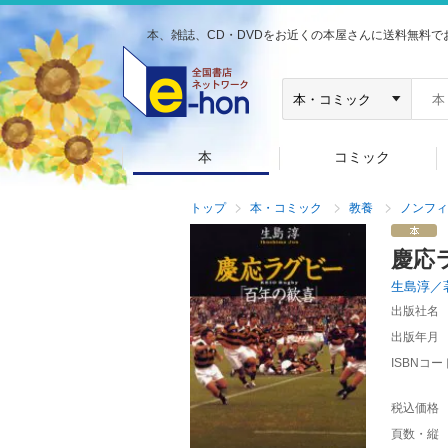
本、雑誌、CD・DVDをお近くの本屋さんに送料無料で
本
コミック
トップ
本・コミック
教養
ノンフィ
慶応
生島淳／
出版社名
出版年月
ISBNコー
税込価格
頁数・縦