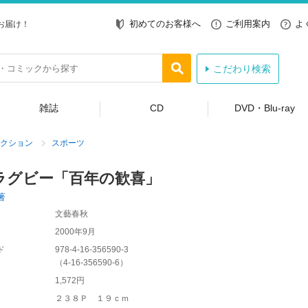
初めてのお客様へ
ご利用案内
よ
お届け！
こだわり検索
雑誌
CD
DVD・Blu-ray
クション
スポーツ
ラグビー「百年の歓喜」
著
文藝春秋
2000年9月
ド
978-4-16-356590-3
（
4-16-356590-6
）
1,572円
２３８Ｐ １９ｃｍ