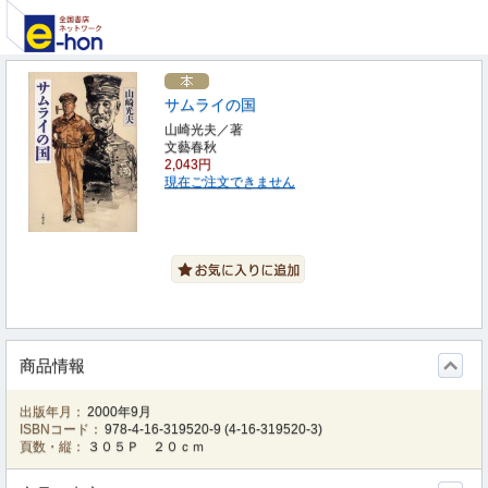
サムライの国
山崎光夫／著
文藝春秋
2,043円
現在ご注文できません
商品情報
出版年月：
2000年9月
ISBNコード：
978-4-16-319520-9
(
4-16-319520-3
)
頁数・縦：
３０５Ｐ ２０ｃｍ