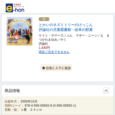
とかいのネズミミリーのけっこん
評論社の児童図書館・絵本の部屋
ケイト・サマーズ／ぶん マギー・ニーン／え ま
つかわまゆみ／やく
評論社
1,430円
現在ご注文できません
商品情報
出版年月：
2000年10月
ISBNコード：
978-4-566-00692-8
(
4-566-00692-1
)
頁数・縦：
１冊 ２４ｃｍ