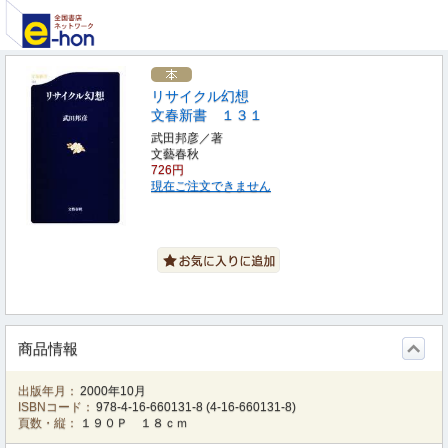
リサイクル幻想
文春新書 １３１
武田邦彦／著
文藝春秋
726円
現在ご注文できません
商品情報
出版年月：
2000年10月
ISBNコード：
978-4-16-660131-8
(
4-16-660131-8
)
頁数・縦：
１９０Ｐ １８ｃｍ