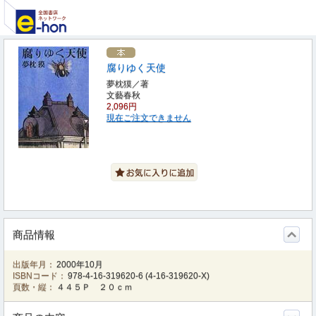
腐りゆく天使
夢枕獏／著
文藝春秋
2,096円
現在ご注文できません
商品情報
出版年月：
2000年10月
ISBNコード：
978-4-16-319620-6
(
4-16-319620-X
)
頁数・縦：
４４５Ｐ ２０ｃｍ