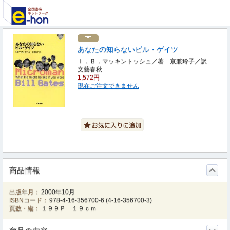
あなたの知らないビル・ゲイツ
Ｉ．Ｂ．マッキントッシュ／著 京兼玲子／訳
文藝春秋
1,572円
現在ご注文できません
商品情報
出版年月：
2000年10月
ISBNコード：
978-4-16-356700-6
(
4-16-356700-3
)
頁数・縦：
１９９Ｐ １９ｃｍ