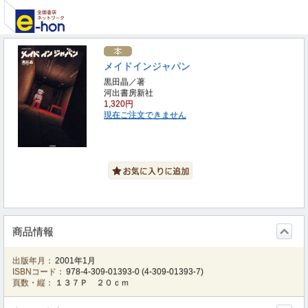
メイドインジャパン
黒田晶／著
河出書房新社
1,320円
現在ご注文できません
商品情報
出版年月：
2001年1月
ISBNコード：
978-4-309-01393-0
(
4-309-01393-7
)
頁数・縦：
１３７Ｐ ２０ｃｍ