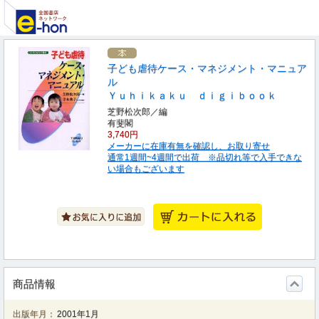
子ども虐待ケース・マネジメント・マニュア
ル
Ｙｕｈｉｋａｋｕ ｄｉｇｉｂｏｏｋ
芝野松次郎／編
有斐閣
3,740円
メーカーに在庫有無を確認し、お取り寄せ
通常1週間~4週間で出荷 ※品切れ等で入手できな
い場合もございます
商品情報
出版年月：
2001年1月