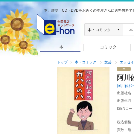
本、雑誌、CD・DVDをお近くの本屋さんに送料無料で
本
コミック
トップ
本・コミック
文芸
エッセイ
阿川
阿川佐和
出版社名
出版年月
ISBNコー
税込価格
頁数・縦