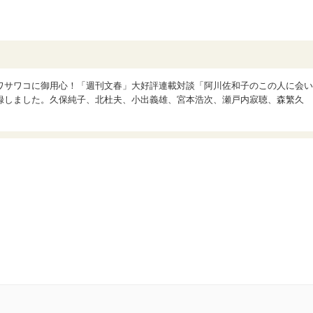
ワサワコに御用心！「週刊文春」大好評連載対談「阿川佐和子のこの人に会い
録しました。久保純子、北杜夫、小出義雄、宮本浩次、瀬戸内寂聴、森繁久