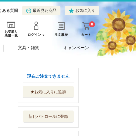
くある質問
最近見た商品
お気に入り
0
お受取り
ログイン
注文履歴
カート
店舗一覧
文具・雑貨
キャンペーン
現在ご注文できません
★お気に入りに追加
年とる力
文藝春秋
新刊パトロールに登録
目覚めると、ひと
りだと気づく ...
文藝春秋