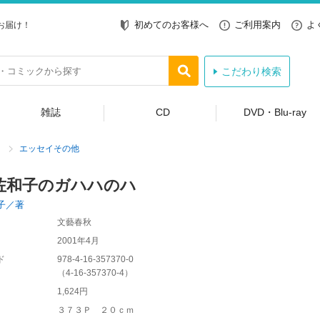
初めてのお客様へ
ご利用案内
よ
お届け！
こだわり検索
雑誌
CD
DVD・Blu-ray
エッセイその他
佐和子のガハハのハ
子／著
文藝春秋
2001年4月
ド
978-4-16-357370-0
（
4-16-357370-4
）
1,624円
３７３Ｐ ２０ｃｍ