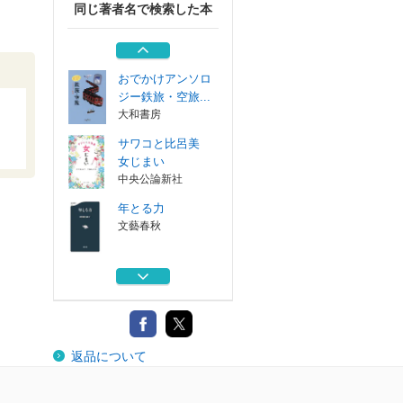
同じ著者名で検索した本
おでかけアンソロ
ジーふたり旅 ...
大和書房
おでかけアンソロ
ジー鉄旅・空旅...
大和書房
サワコと比呂美
女じまい
中央公論新社
年とる力
文藝春秋
目覚めると、ひと
りだと気づく ...
文藝春秋
おでかけアンソロ
返品について
ジーふたり旅 ...
大和書房
おでかけアンソロ