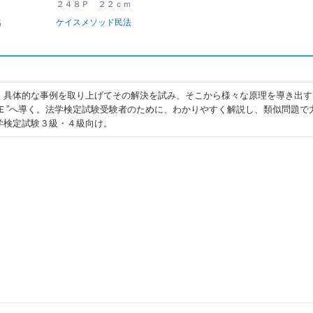
２４８Ｐ ２２ｃｍ
名
ケイスメソッド民法
、具体的な事例を取り上げてその解決を試み、そこから様々な原理を導き出す
ＳＥ”へ導く。法学検定試験受験者のために、わかりやすく解説し、類似問題で
学検定試験３級・４級向け。