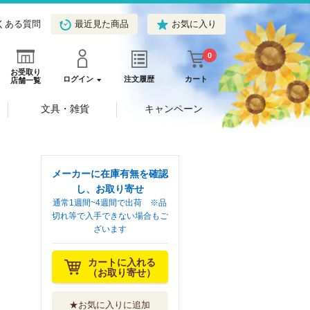
くある質問
最近見た商品
お気に入り
0
お受取り
ログイン
注文履歴
カート
店舗一覧
文具・雑貨
キャンペーン
メーカーに在庫有無を確認
し、お取り寄せ
通常1週間~4週間で出荷 ※品
切れ等で入手できない場合もご
ざいます
カートに入れる
（お取り寄せ）
★お気に入りに追加