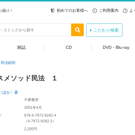
初めてのお客様へ
ご利用案内
よ
お届け！
こだわり検索
雑誌
CD
DVD・Blu-ray
民法総則
スメソッド民法 １
〔ほか〕著
不磨書房
2001年4月
ド
978-4-7972-9282-4
（
4-7972-9282-2
）
2,200円