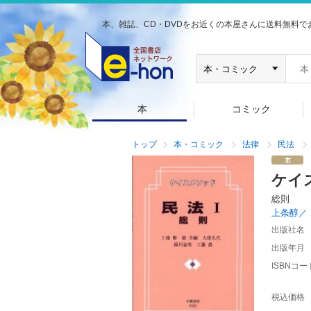
本、雑誌、CD・DVDをお近くの本屋さんに送料無料で
本
コミック
トップ
本・コミック
法律
民法
ケイ
総則
上条醇／
出版社名
出版年月
ISBNコー
税込価格