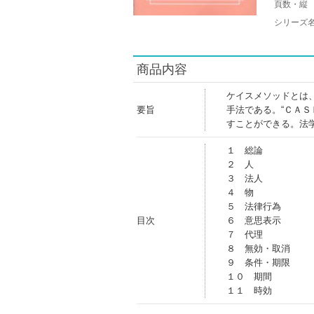
頁数・縦
シリーズ
商品内容
ケイスメソッドとは
要旨
手法である。“ＣＡ
すことができる。法
１ 総論
２ 人
３ 法人
４ 物
５ 法律行為
目次
６ 意思表示
７ 代理
８ 無効・取消
９ 条件・期限
１０ 期間
１１ 時効