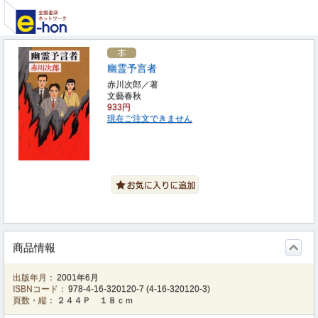
幽霊予言者
赤川次郎／著
文藝春秋
933円
現在ご注文できません
商品情報
出版年月：
2001年6月
ISBNコード：
978-4-16-320120-7
(
4-16-320120-3
)
頁数・縦：
２４４Ｐ １８ｃｍ