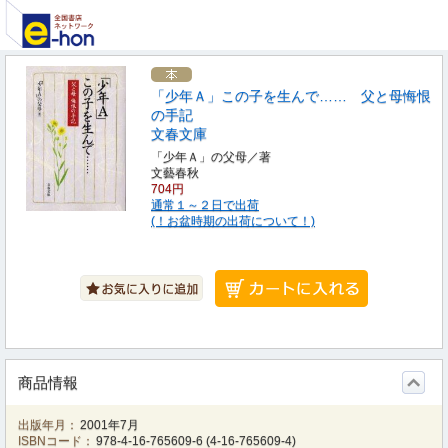
「少年Ａ」この子を生んで…… 父と母悔恨
の手記
文春文庫
「少年Ａ」の父母／著
文藝春秋
704円
通常１～２日で出荷
(！お盆時期の出荷について！)
商品情報
出版年月：
2001年7月
ISBNコード：
978-4-16-765609-6
(
4-16-765609-4
)