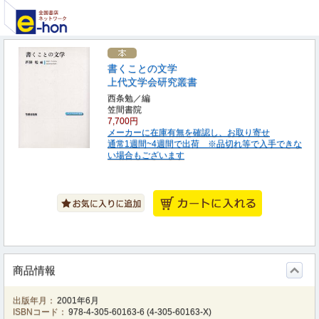
書くことの文学
上代文学会研究叢書
西条勉／編
笠間書院
7,700円
メーカーに在庫有無を確認し、お取り寄せ
通常1週間~4週間で出荷 ※品切れ等で入手できな
い場合もございます
商品情報
出版年月：
2001年6月
ISBNコード：
978-4-305-60163-6
(
4-305-60163-X
)