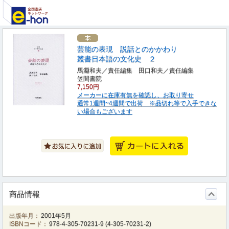
芸能の表現 説話とのかかわり
叢書日本語の文化史 ２
馬淵和夫／責任編集 田口和夫／責任編集
笠間書院
7,150円
メーカーに在庫有無を確認し、お取り寄せ
通常1週間~4週間で出荷 ※品切れ等で入手できな
い場合もございます
商品情報
出版年月：
2001年5月
ISBNコード：
978-4-305-70231-9
(
4-305-70231-2
)