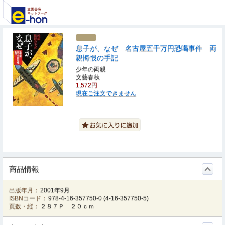
息子が、なぜ 名古屋五千万円恐喝事件 両
親悔恨の手記
少年の両親
文藝春秋
1,572円
現在ご注文できません
商品情報
出版年月：
2001年9月
ISBNコード：
978-4-16-357750-0
(
4-16-357750-5
)
頁数・縦：
２８７Ｐ ２０ｃｍ