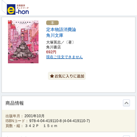
定本物語消費論
角川文庫
大塚英志／〔著〕
角川書店
692円
現在ご注文できません
商品情報
出版年月：
2001年10月
ISBNコード：
978-4-04-419110-8
(
4-04-419110-7
)
頁数・縦：
３４２Ｐ １５ｃｍ