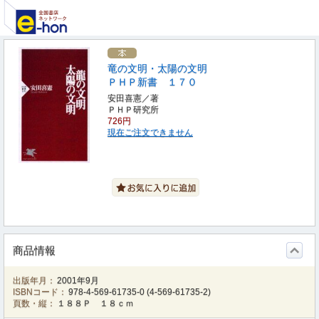
竜の文明・太陽の文明
ＰＨＰ新書 １７０
安田喜憲／著
ＰＨＰ研究所
726円
現在ご注文できません
商品情報
出版年月：
2001年9月
ISBNコード：
978-4-569-61735-0
(
4-569-61735-2
)
頁数・縦：
１８８Ｐ １８ｃｍ