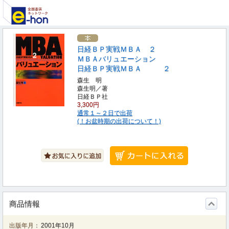
日経ＢＰ実戦ＭＢＡ ２
ＭＢＡバリュエーション
日経ＢＰ実戦ＭＢＡ ２
森生 明
森生明／著
日経ＢＰ社
3,300円
通常１～２日で出荷
(！お盆時期の出荷について！)
商品情報
出版年月：
2001年10月