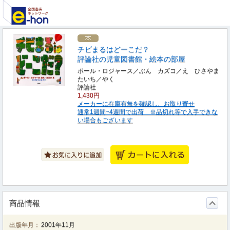
チビまるはどーこだ？
評論社の児童図書館・絵本の部屋
ポール・ロジャース／ぶん カズコ／え ひさやま
たいち／やく
評論社
1,430円
メーカーに在庫有無を確認し、お取り寄せ
通常1週間~4週間で出荷 ※品切れ等で入手できな
い場合もございます
商品情報
出版年月：
2001年11月