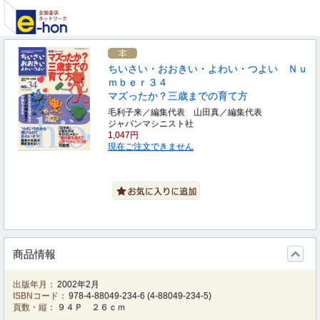
ちいさい・おおきい・よわい・つよい Ｎｕ
ｍｂｅｒ３４
マズったか？三歳までの育て方
毛利子来／編集代表 山田真／編集代表
ジャパンマシニスト社
1,047円
現在ご注文できません
商品情報
出版年月：
2002年2月
ISBNコード：
978-4-88049-234-6
(
4-88049-234-5
)
頁数・縦：
９４Ｐ ２６ｃｍ