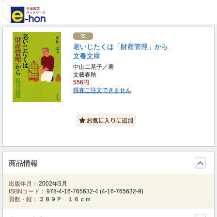
老いじたくは「財産管理」から
文春文庫
中山二基子／著
文藝春秋
556円
現在ご注文できません
商品情報
出版年月：
2002年5月
ISBNコード：
978-4-16-765632-4
(
4-16-765632-9
)
頁数・縦：
２８９Ｐ １６ｃｍ