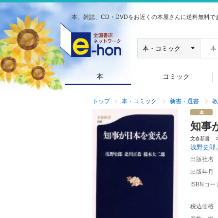
本、雑誌、CD・DVDをお近くの本屋さんに送料無料で
本
コミック
トップ
本・コミック
新書・選書
教
知事
文春新書 
浅野史郎
出版社名
出版年月
ISBNコー
税込価格