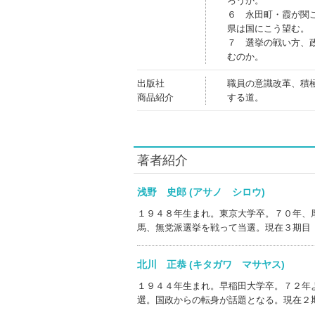
ろうか。
６ 永田町・霞が関
県は国にこう望む。
７ 選挙の戦い方、
むのか。
出版社
職員の意識改革、積
商品紹介
する道。
著者紹介
浅野 史郎 (アサノ シロウ)
１９４８年生まれ。東京大学卒。７０年、
馬、無党派選挙を戦って当選。現在３期目
北川 正恭 (キタガワ マサヤス)
１９４４年生まれ。早稲田大学卒。７２年
選。国政からの転身が話題となる。現在２