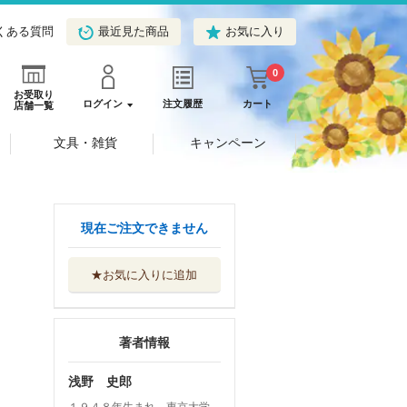
くある質問
最近見た商品
お気に入り
0
お受取り
ログイン
注文履歴
カート
店舗一覧
文具・雑貨
キャンペーン
現在ご注文できません
★お気に入りに追加
著者情報
浅野 史郎