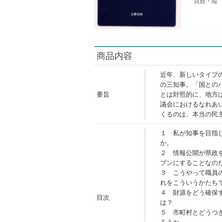
頁数・縦
商品内容
近年、新しいタイプ
の三知事。「国との
要旨
とは対照的に、地方
議会におけるなれあ
くるのは、本当の民
１ 私が知事を目指
か。
２ 情報公開が県政
プンにすることなの
３ こうやって職員
れをこういうかたち
４ 財源をどう確保
目次
は？
５ 市町村とどうつ