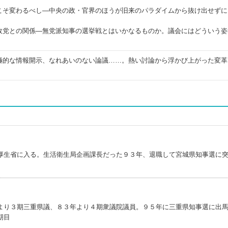
こそ変わるべし―中央の政・官界のほうが旧来のパラダイムから抜け出せずに
政党との関係―無党派知事の選挙戦とはいかなるものか。議会にはどういう姿
極的な情報開示、なれあいのない論議……。熱い討論から浮かび上がった変革
厚生省に入る。生活衛生局企画課長だった９３年、退職して宮城県知事選に
より３期三重県議、８３年より４期衆議院議員。９５年に三重県知事選に出
期目