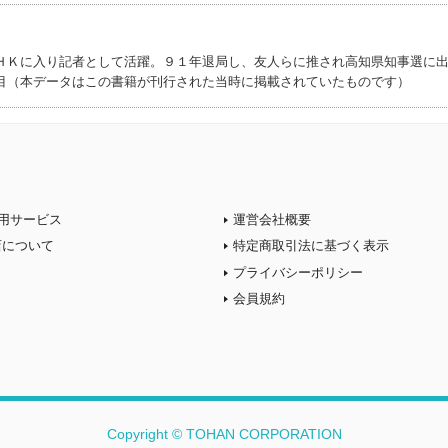
)
ＨＫに入り記者として活躍。９１年退局し、友人らに推され高知県知事選に
目（本データはこの書籍が刊行された当時に掲載されていたものです）
用サービス
運営会社概要
店について
特定商取引法に基づく表示
プライバシーポリシー
会員規約
Copyright © TOHAN CORPORATION