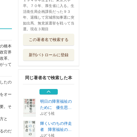
１９４８年生まれ。東京大学
卒。７０年、厚生省に入る。生
活衛生局企画課長だった９３
年、退職して宮城県知事選に突
如出馬、無党派選挙を戦って当
選。現在３期目
運命を生きる 闘
この著者名で検索する
病が開けた人生...
の橋本
岩波書店
政官界
新刊パトロールに登録
スピード開票実践
改革、
マニュアル 「...
がって
ぎょうせい
同じ著者名で検索した本
アサノ知事のメル
したの
マガ １～１０６
ぶどう社
をオー
明日の障害福祉の
要。そ
ために 優生思...
ぶどう社
方と
輝くいのちの伴走
者 障害福祉の...
るのだ
ぶどう社