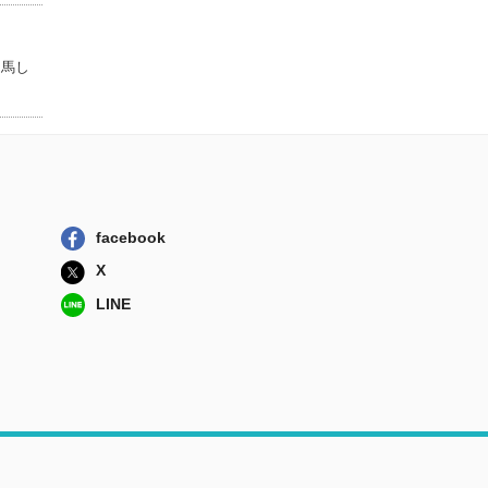
スピード開票実践
マニュアル 「...
ぎょうせい
出馬し
アサノ知事のメル
マガ １～１０６
ぶどう社
facebook
X
LINE