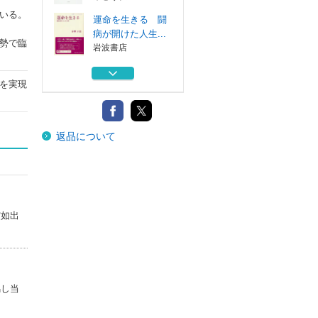
いる。
運命を生きる 闘
病が開けた人生...
勢で臨
岩波書店
スピード開票実践
を実現
マニュアル 「...
ぎょうせい
アサノ知事のメル
返品について
マガ １～１０６
ぶどう社
明日の障害福祉の
ために 優生思...
ぶどう社
突如出
輝くいのちの伴走
者 障害福祉の...
ぶどう社
運命を生きる 闘
馬し当
病が開けた人生...
岩波書店