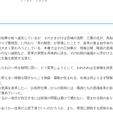
１７８Ｐ １８ｃｍ
の知事が続々誕生しているが、そのさきがけは宮城の浅野、三重の北川、高知
パイプ重視型」に代わり「草の根型」が登場したことで、改革の進まぬ中央の
は大きく変わろうとしている。本書ではその三知事が、情報公開、職員の意識
いのない論戦など、変革の実態を具体的に語る。その白熱の論議から浮かび上
主主義を創造する道だ。
したわけ―何を疑問に思い、どう変革しようとして、われわれは立候補を決意
を変える―情報を隠すからこそ弛緩・腐敗が生まれる。出発は何よりまず情報
だ。
の意識を改革した―「お役所仕事」からの脱却には、職員たちの意識改革が必
で進めていった。
するか―地方が自立するには財源の問題は避けて通れない。望まれる税のあり
きあうか―従来の上意下達でいいのだろうか。また、県境に固執する意味があ