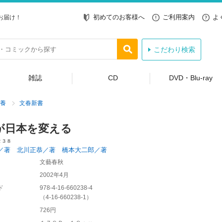
初めてのお客様へ
ご利用案内
よ
お届け！
こだわり検索
雑誌
CD
DVD・Blu-ray
養
文春新書
が日本を変える
２３８
／著 北川正恭／著 橋本大二郎／著
文藝春秋
2002年4月
ド
978-4-16-660238-4
（
4-16-660238-1
）
726円