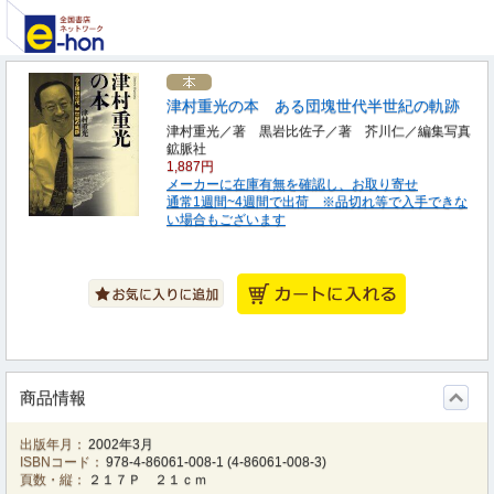
津村重光の本 ある団塊世代半世紀の軌跡
津村重光／著 黒岩比佐子／著 芥川仁／編集写真
鉱脈社
1,887円
メーカーに在庫有無を確認し、お取り寄せ
通常1週間~4週間で出荷 ※品切れ等で入手できな
い場合もございます
商品情報
出版年月：
2002年3月
ISBNコード：
978-4-86061-008-1
(
4-86061-008-3
)
頁数・縦：
２１７Ｐ ２１ｃｍ