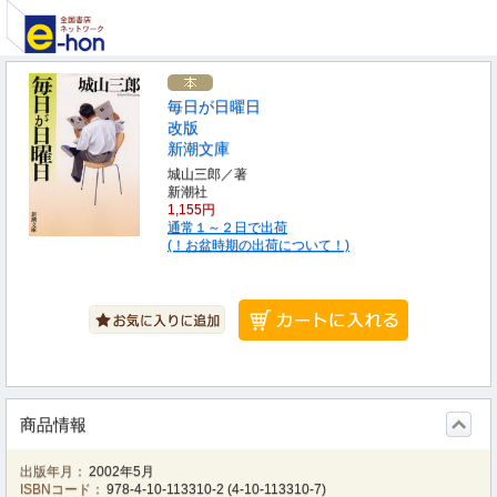
毎日が日曜日
改版
新潮文庫
城山三郎／著
新潮社
1,155円
通常１～２日で出荷
(！お盆時期の出荷について！)
商品情報
出版年月：
2002年5月
ISBNコード：
978-4-10-113310-2
(
4-10-113310-7
)