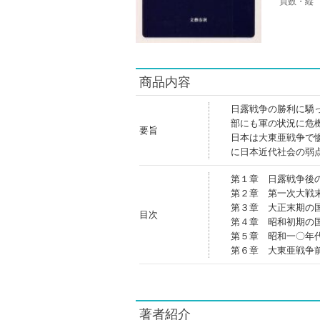
頁数・縦
商品内容
日露戦争の勝利に驕
部にも軍の状況に危
要旨
日本は大東亜戦争で
に日本近代社会の弱
第１章 日露戦争後
第２章 第一次大戦
第３章 大正末期の
目次
第４章 昭和初期の
第５章 昭和一〇年
第６章 大東亜戦争
著者紹介