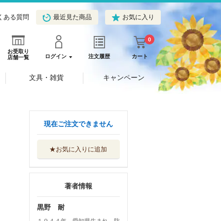
くある質問
最近見た商品
お気に入り
0
お受取り
ログイン
注文履歴
カート
店舗一覧
文具・雑貨
キャンペーン
現在ご注文できません
★お気に入りに追加
著者情報
黒野 耐