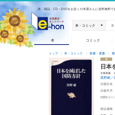
本、雑誌、CD・DVDをお近くの本屋さんに送料無料で
本
コミック
トップ
本・コミック
新書・選書
教
日本
文春新書 
黒野耐／
出版社名
出版年月
ISBNコー
税込価格