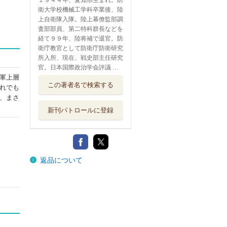
１９４４年、愛知県生まれ。防
衛大学校機械工学科卒業後、陸
上自衛隊入隊。陸上幕僚監部調
査部部員、第二特科群長などを
経て９９年、陸将補で退官。防
衛庁教官として防衛庁防衛研究
所入所、現在、戦史部主任研究
官。日本国際政治学会評議 …
軍上層
この著者名で検索する
れでも
、まさ
新刊パトロールに登録
返品について