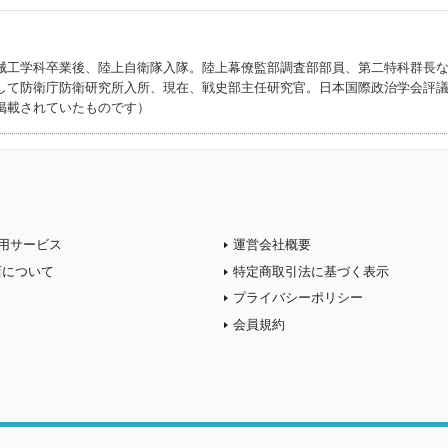
械工学科卒業後、陸上自衛隊入隊。陸上幕僚監部調査部部員、第二特科群長
して防衛庁防衛研究所入所、現在、戦史部主任研究官。日本国際政治学会評
掲載されていたものです）
用サービス
運営会社概要
店について
特定商取引法に基づく表示
プライバシーポリシー
会員規約