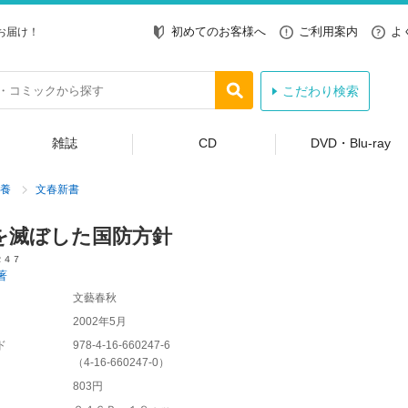
初めてのお客様へ
ご利用案内
よ
お届け！
こだわり検索
雑誌
CD
DVD・Blu-ray
養
文春新書
を滅ぼした国防方針
２４７
著
文藝春秋
2002年5月
ド
978-4-16-660247-6
（
4-16-660247-0
）
803円