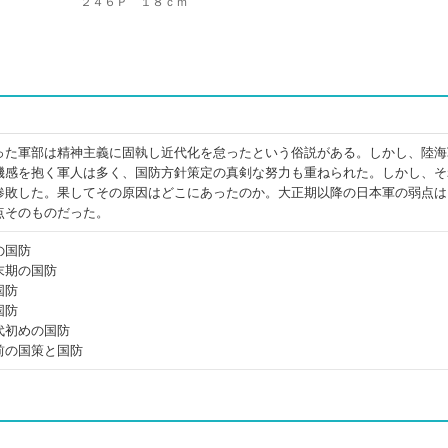
２４６Ｐ １８ｃｍ
った軍部は精神主義に固執し近代化を怠ったという俗説がある。しかし、陸海
機感を抱く軍人は多く、国防方針策定の真剣な努力も重ねられた。しかし、そ
惨敗した。果してその原因はどこにあったのか。大正期以降の日本軍の弱点は
点そのものだった。
の国防
末期の国防
国防
国防
代初めの国防
前の国策と国防