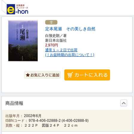
定本尾瀬 その美しき自然
白籏史朗／著
新日本出版社
2,970円
通常１～２日で出荷
(！お盆時期の出荷について！)
商品情報
出版年月：
2002年6月
ISBNコード：
978-4-406-02888-2
(
4-406-02888-9
)
頁数・縦：
２２２Ｐ 図版２４Ｐ ２２ｃｍ