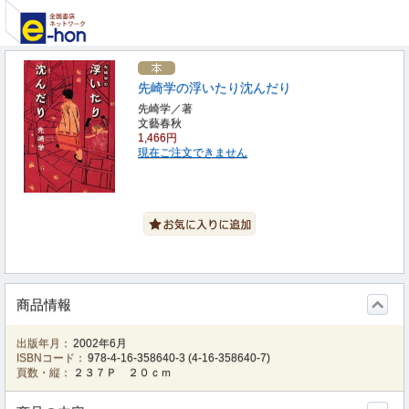
先崎学の浮いたり沈んだり
先崎学／著
文藝春秋
1,466円
現在ご注文できません
商品情報
出版年月：
2002年6月
ISBNコード：
978-4-16-358640-3
(
4-16-358640-7
)
頁数・縦：
２３７Ｐ ２０ｃｍ