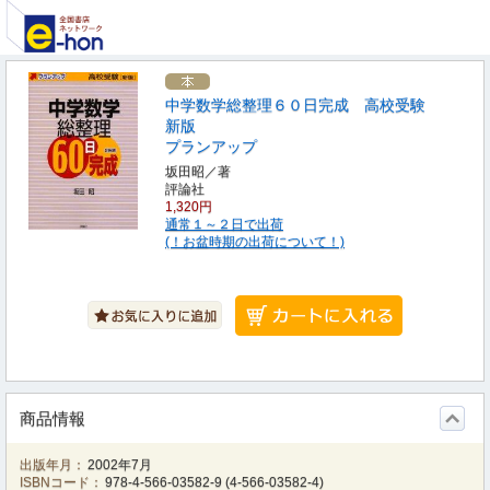
中学数学総整理６０日完成 高校受験
新版
プランアップ
坂田昭／著
評論社
1,320円
通常１～２日で出荷
(！お盆時期の出荷について！)
商品情報
出版年月：
2002年7月
ISBNコード：
978-4-566-03582-9
(
4-566-03582-4
)