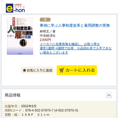
事例に学ぶ人事制度改革と雇用調整の実務
林明文／著
中央経済社
2,640円
メーカーに在庫有無を確認し、お取り寄せ
通常1週間~4週間で出荷 ※品切れ等で入手できな
い場合もございます
商品情報
出版年月：
2002年9月
ISBNコード：
978-4-502-57970-7
(
4-502-57970-X
)
頁数・縦：
１５８Ｐ ２１ｃｍ