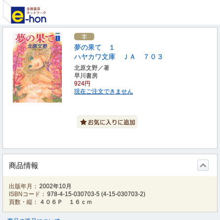
夢の果て １
ハヤカワ文庫 ＪＡ ７０３
北原文野／著
早川書房
924円
現在ご注文できません
商品情報
出版年月：
2002年10月
ISBNコード：
978-4-15-030703-5
(
4-15-030703-2
)
頁数・縦：
４０６Ｐ １６ｃｍ