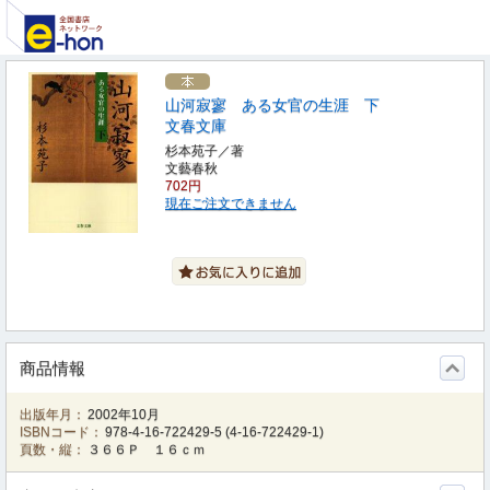
山河寂寥 ある女官の生涯 下
文春文庫
杉本苑子／著
文藝春秋
702円
現在ご注文できません
商品情報
出版年月：
2002年10月
ISBNコード：
978-4-16-722429-5
(
4-16-722429-1
)
頁数・縦：
３６６Ｐ １６ｃｍ