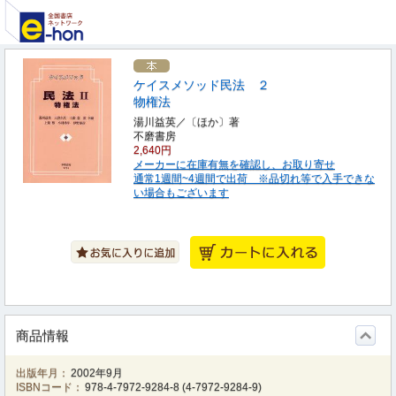
ケイスメソッド民法 ２
物権法
湯川益英／〔ほか〕著
不磨書房
2,640円
メーカーに在庫有無を確認し、お取り寄せ
通常1週間~4週間で出荷 ※品切れ等で入手できな
い場合もございます
商品情報
出版年月：
2002年9月
ISBNコード：
978-4-7972-9284-8
(
4-7972-9284-9
)