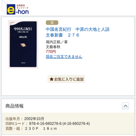
中国名言紀行 中原の大地と人語
文春新書 ２７６
堀内正範／著
文藝春秋
770円
現在ご注文できません
商品情報
出版年月：
2002年10月
ISBNコード：
978-4-16-660276-6
(
4-16-660276-4
)
頁数・縦：
２３０Ｐ １８ｃｍ