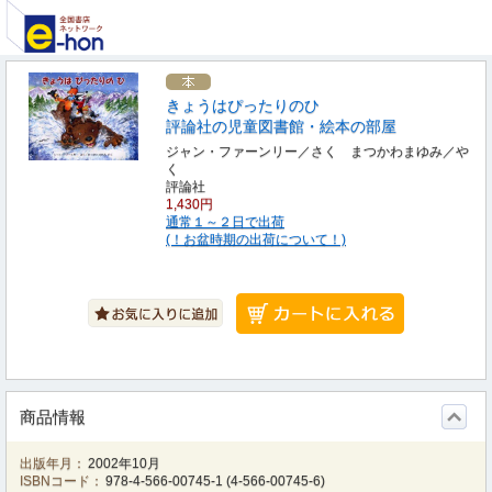
きょうはぴったりのひ
評論社の児童図書館・絵本の部屋
ジャン・ファーンリー／さく まつかわまゆみ／や
く
評論社
1,430円
通常１～２日で出荷
(！お盆時期の出荷について！)
商品情報
出版年月：
2002年10月
ISBNコード：
978-4-566-00745-1
(
4-566-00745-6
)