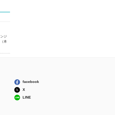
レンジ
る（本
facebook
X
LINE