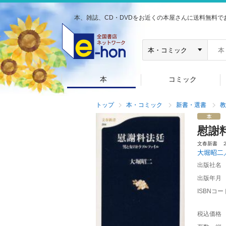
本、雑誌、CD・DVDをお近くの本屋さんに送料無料で
本
コミック
トップ
本・コミック
新書・選書
教
慰謝
文春新書 
大堀昭二
出版社名
出版年月
ISBNコー
税込価格