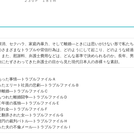
２３０Ｐ １８ｃｍ
解消、セクハラ、家庭内暴力、そして離婚―ときには思いがけない形で私たち
のさまざまなトラブルや背信行為は、どのようにして起こり、どのような経過
。また、慰謝料、弁護士費用などは、どんな基準で決められるのか。長年、男
決にたずさわってきた弁護士の目から見た現代日本人の赤裸々な素顔。
あった事情―トラブルファイルＡ
ったエリート社員の悲劇―トラブルファイルＢ
停離婚―トラブルファイルＣ
もつれた離婚闘争―トラブルファイルＤ
〇年後の孤独―トラブルファイルＥ
切れ金―トラブルファイルＦ
に翻弄された女―トラブルファイルＧ
億円の裁判バトル―トラブルファイルＨ
った夫の不倫メール―トラブルファイルＩ