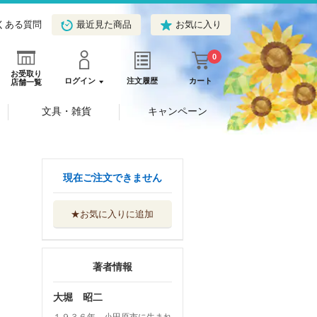
くある質問
最近見た商品
お気に入り
0
お受取り
ログイン
注文履歴
カート
店舗一覧
文具・雑貨
キャンペーン
現在ご注文できません
★お気に入りに追加
著者情報
大堀 昭二