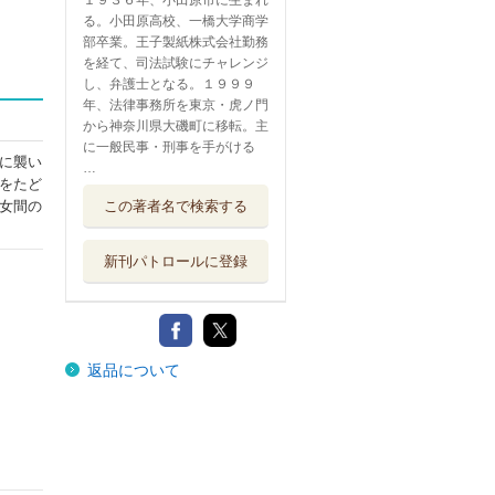
１９３６年、小田原市に生まれ
る。小田原高校、一橋大学商学
部卒業。王子製紙株式会社勤務
を経て、司法試験にチャレンジ
し、弁護士となる。１９９９
年、法律事務所を東京・虎ノ門
から神奈川県大磯町に移転。主
に一般民事・刑事を手がける
に襲い
…
をたど
この著者名で検索する
女間の
新刊パトロールに登録
返品について