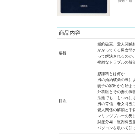
頁数・縦
商品内容
婚約破棄、愛人関係
かかってくる男女間
要旨
って解決されるのか
複雑なトラブルの解
慰謝料とは何か
男の婚約破棄の裏に
妻子の家出から始ま
外科医とその妻の調
法廷でも、もつれに
目次
男の背信、老女将五
愛人関係の解消と手
マリッジブルーの男
財産分与・慰謝料五
パソコンを覗いて知