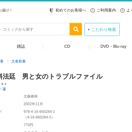
初めてのお客様へ
ご利用案内
よ
お届け！
こだわり検索
雑誌
CD
DVD・Blu-ray
養
文春新書
料法廷 男と女のトラブルファイル
２８４
／著
文藝春秋
2002年11月
ド
978-4-16-660284-1
（
4-16-660284-5
）
770円