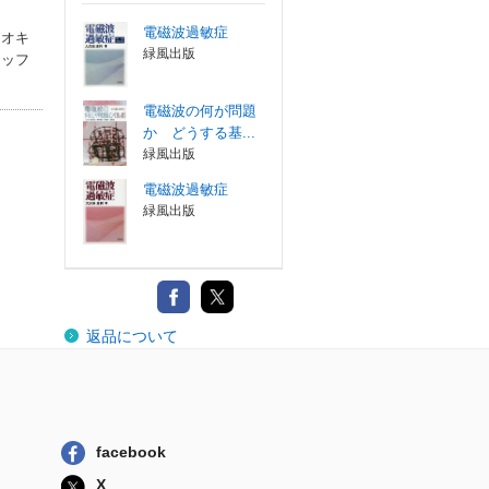
電磁波過敏症
イオキ
緑風出版
タッフ
電磁波の何が問題
か どうする基...
緑風出版
電磁波過敏症
緑風出版
返品について
facebook
X