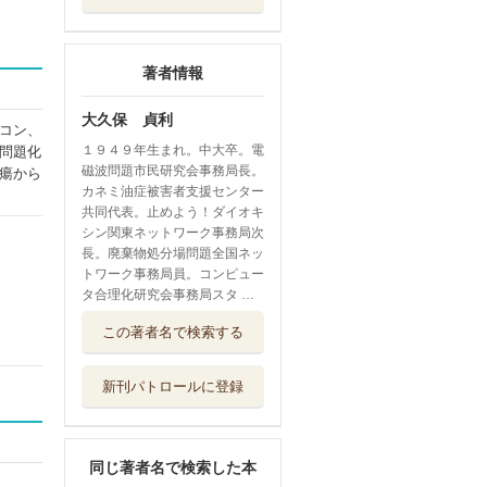
著者情報
大久保 貞利
コン、
１９４９年生まれ。中大卒。電
問題化
磁波問題市民研究会事務局長。
瘍から
カネミ油症被害者支援センター
共同代表。止めよう！ダイオキ
シン関東ネットワーク事務局次
長。廃棄物処分場問題全国ネッ
トワーク事務局員。コンピュー
タ合理化研究会事務局スタ …
この著者名で検索する
新刊パトロールに登録
同じ著者名で検索した本