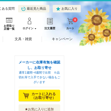
くある質問
最近見た商品
お気に入り
0
お受取り
ログイン
注文履歴
カート
店舗一覧
文具・雑貨
キャンペーン
メーカーに在庫有無を確認
し、お取り寄せ
通常1週間~4週間で出荷 ※品
切れ等で入手できない場合もご
ざいます
カートに入れる
（お取り寄せ）
★お気に入りに追加