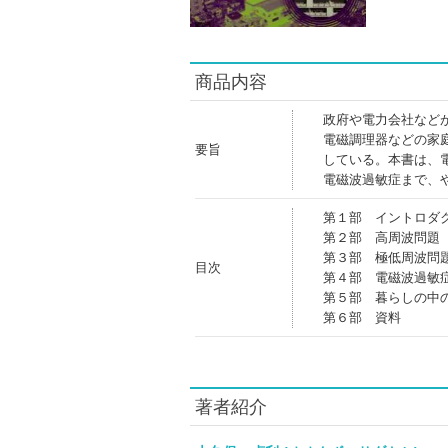
商品内容
政府や電力会社など
電磁調理器などの家
要旨
している。本書は、
電磁波過敏症まで、
第１部 イントロダ
第２部 高周波問題
第３部 極低周波問
目次
第４部 電磁波過敏
第５部 暮らしの中
第６部 資料
著者紹介