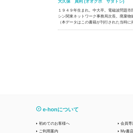
大久保 貞利 (オオクボ サダトシ)
１９４９年生まれ。中大卒。電磁波問題市
シン関東ネットワーク事務局次長。廃棄物
（本データはこの書籍が刊行された当時に
e-honについて
初めてのお客様へ
会員専
ご利用案内
My書