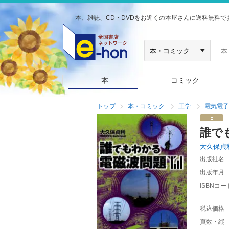
本、雑誌、CD・DVDをお近くの本屋さんに送料無料で
本
コミック
トップ
本・コミック
工学
電気電子
誰で
大久保貞
出版社名
出版年月
ISBNコー
税込価格
頁数・縦