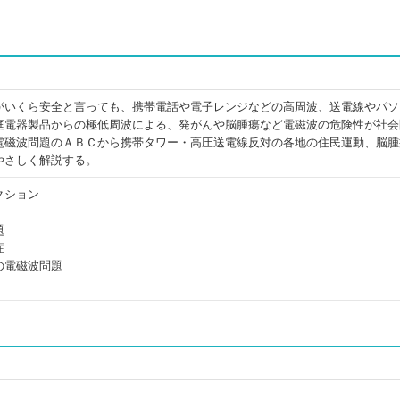
がいくら安全と言っても、携帯電話や電子レンジなどの高周波、送電線やパソ
庭電器製品からの極低周波による、発がんや脳腫瘍など電磁波の危険性が社会
電磁波問題のＡＢＣから携帯タワー・高圧送電線反対の各地の住民運動、脳腫
やさしく解説する。
クション
題
症
の電磁波問題