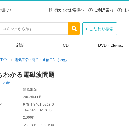
初めてのお客様へ
ご利用案内
よ
お届け！
こだわり検索
雑誌
CD
DVD・Blu-ray
工学
電気工学・電子・通信工学その他
もわかる電磁波問題
利／著
緑風出版
2002年11月
ド
978-4-8461-0218-0
（
4-8461-0218-1
）
2,090円
２３８Ｐ １９ｃｍ