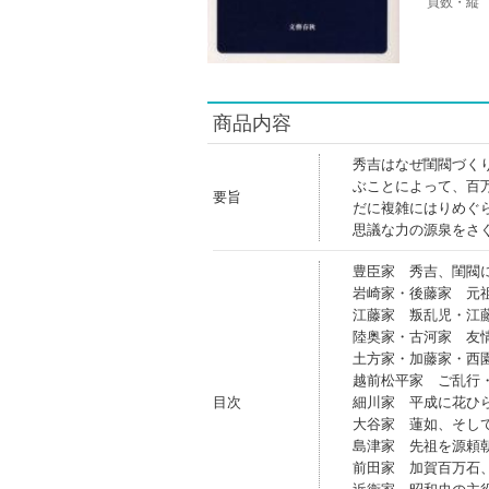
頁数・縦
商品内容
秀吉はなぜ閨閥づく
ぶことによって、百
要旨
だに複雑にはりめぐ
思議な力の源泉をさ
豊臣家 秀吉、閨閥
岩崎家・後藤家 元
江藤家 叛乱児・江
陸奥家・古河家 友
土方家・加藤家・西
越前松平家 ご乱行
目次
細川家 平成に花ひ
大谷家 蓮如、そし
島津家 先祖を源頼
前田家 加賀百万石