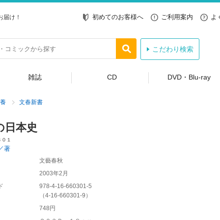
初めてのお客様へ
ご利用案内
よ
お届け！
こだわり検索
雑誌
CD
DVD・Blu-ray
養
文春新書
の日本史
３０１
／著
文藝春秋
2003年2月
ド
978-4-16-660301-5
（
4-16-660301-9
）
748円