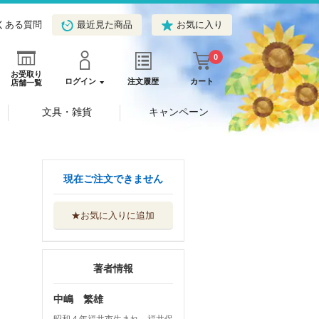
くある質問
最近見た商品
お気に入り
0
お受取り
ログイン
注文履歴
カート
店舗一覧
文具・雑貨
キャンペーン
現在ご注文できません
★お気に入りに追加
著者情報
中嶋 繁雄