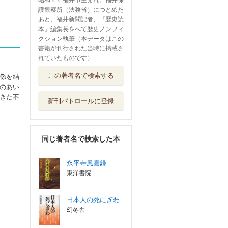
昭和４年福井市生まれ。福井保
護観察所（法務省）につとめた
あと、福井新聞記者、『歴史読
本』編集長をへて歴史ノンフィ
クション執筆（本データはこの
書籍が刊行された当時に掲載さ
れていたものです）
この著者名で検索する
係を結
のあい
きた不
新刊パトロールに登録
同じ著者名で検索した本
永平寺風雲録
東洋書院
日本人の死にぎわ
幻冬舎