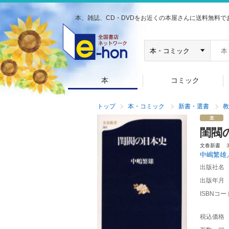
本、雑誌、CD・DVDをお近くの本屋さんに送料無料で
本
コミック
トップ
本・コミック
新書・選書
教
閨閥
文春新書 
中嶋繁雄
出版社名
出版年月
ISBNコー
税込価格