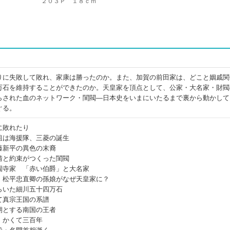
２０３Ｐ １８ｃｍ
りに失敗して敗れ、家康は勝ったのか。また、加賀の前田家は、どこと姻戚関
万石を維持することができたのか。天皇家を頂点として、公家・大名家・財閥
らされた血のネットワーク・閨閥―日本史をいまにいたるまで裏から動かして
ぐる。
に敗れたり
祖は海援隊、三菱の誕生
藤新平の異色の末裔
情と約束がつくった閨閥
園寺家 「赤い伯爵」と大名家
・松平忠直卿の孫娘がなぜ天皇家に？
らいた細川五十四万石
て真宗王国の系譜
朝とする南国の王者
、かくて三百年