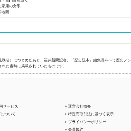
役・名門首相逝く
た家康の女系
閥地図
法務省）につとめたあと、福井新聞記者、『歴史読本』編集長をへて歴史ノ
された当時に掲載されていたものです）
用サービス
運営会社概要
店について
特定商取引法に基づく表示
プライバシーポリシー
会員規約