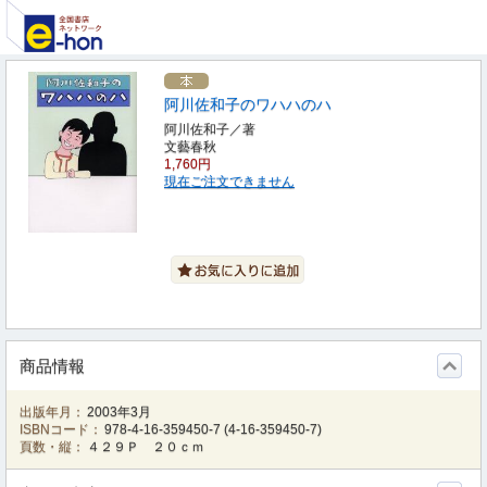
阿川佐和子のワハハのハ
阿川佐和子／著
文藝春秋
1,760円
現在ご注文できません
商品情報
出版年月：
2003年3月
ISBNコード：
978-4-16-359450-7
(
4-16-359450-7
)
頁数・縦：
４２９Ｐ ２０ｃｍ