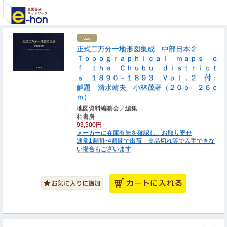
正式二万分一地形図集成 中部日本２
Ｔｏｐｏｇｒａｐｈｉｃａｌ ｍａｐｓ ｏ
ｆ ｔｈｅ Ｃｈｕｂｕ ｄｉｓｔｒｉｃｔ
ｓ １８９０－１８９３ Ｖｏｌ．２ 付：
解題 清水靖夫 小林茂著（２０ｐ ２６ｃ
ｍ）
地図資料編纂会／編集
柏書房
93,500円
メーカーに在庫有無を確認し、お取り寄せ
通常1週間~4週間で出荷 ※品切れ等で入手できな
い場合もございます