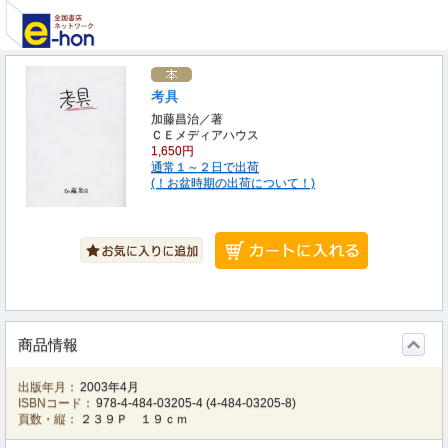
考具
加藤昌治／著
ＣＥメディアハウス
1,650円
通常１～２日で出荷
(！お盆時期の出荷について！)
商品情報
出版年月：
2003年4月
ISBNコード：
978-4-484-03205-4
(
4-484-03205-8
)
頁数・縦：
２３９Ｐ １９ｃｍ