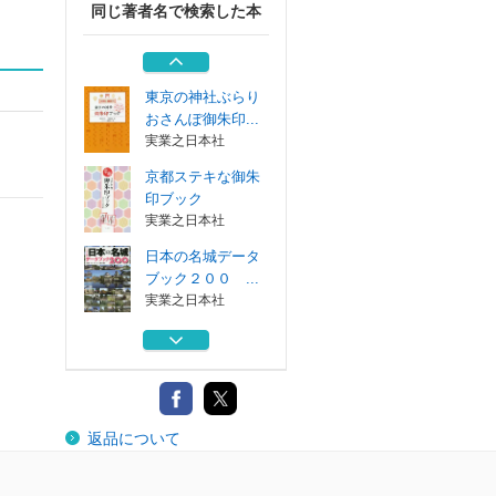
同じ著者名で検索した本
車窓から日本を再
発見！全国ロー...
実業之日本社
東京の神社ぶらり
おさんぽ御朱印...
実業之日本社
京都ステキな御朱
印ブック
実業之日本社
日本の名城データ
ブック２００ ...
実業之日本社
東京＆関東開運神
社の御朱印ブッ...
実業之日本社
車窓から日本を再
返品について
発見！全国ロー...
実業之日本社
東京の神社ぶらり