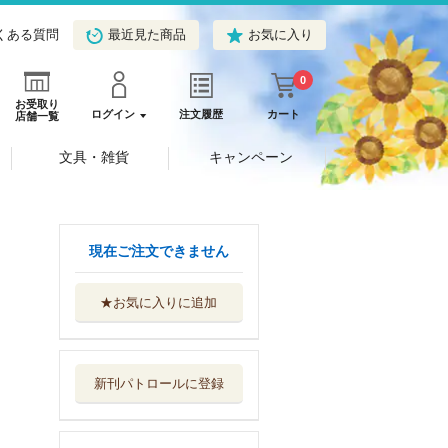
くある質問
最近見た商品
お気に入り
0
お受取り
ログイン
注文履歴
カート
店舗一覧
文具・雑貨
キャンペーン
現在ご注文できません
★お気に入りに追加
日本の名城データ
ブック２００ ...
実業之日本社
新刊パトロールに登録
東京＆関東開運神
社の御朱印ブッ...
実業之日本社