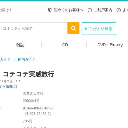
初めてのお客様へ
ご利用案内
よ
お届け！
こだわり検索
雑誌
CD
DVD・Blu-ray
ガイド
国内ガイド
 コテコテ実感旅行
ド１泊２泊 １５
イド編集部
実業之日本社
2003年4月
ド
978-4-408-05485-8
（
4-408-05485-2
）
785円