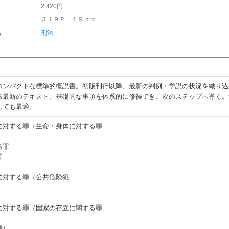
2,420円
３１９Ｐ １９ｃｍ
名
刑法
コンパクトな標準的概説書。初版刊行以降、最新の判例・学説の状況を織り込
る最新のテキスト。基礎的な事項を体系的に修得でき、次のステップへ導く。
しても最適。
に対する罪（生命・身体に対する罪
る罪
罪
に対する罪（公共危険犯
に対する罪（国家の存立に関する罪
罪）