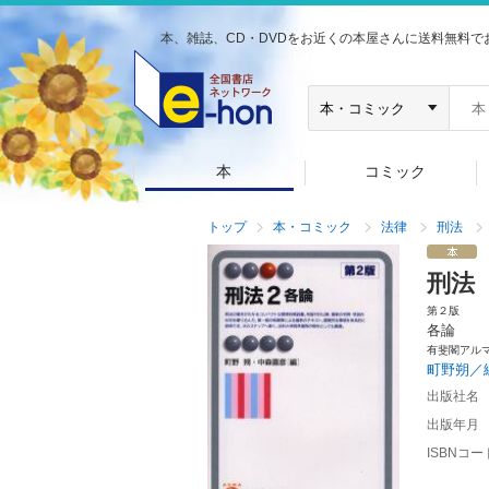
本、雑誌、CD・DVDをお近くの本屋さんに送料無料で
本
コミック
トップ
本・コミック
法律
刑法
刑法
第２版
各論
有斐閣アル
町野朔／
出版社名
出版年月
ISBNコー