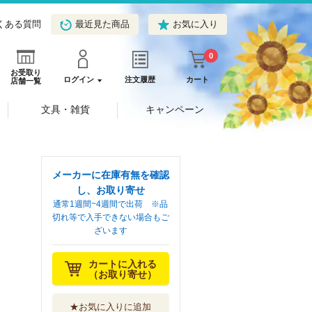
くある質問
最近見た商品
お気に入り
0
お受取り
ログイン
注文履歴
カート
店舗一覧
文具・雑貨
キャンペーン
メーカーに在庫有無を確認
し、お取り寄せ
通常1週間~4週間で出荷 ※品
切れ等で入手できない場合もご
ざいます
カートに入れる
（お取り寄せ）
★お気に入りに追加