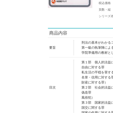
税込価格
頁数・縦
シリーズ
商品内容
刑法の基本がわかる
要旨
第一級の執筆陣によ
学院準備用の教材と
第１部 個人的法益
自由に対する罪
私生活の平穏を害す
名誉・信用に対する
財産に対する罪）
目次
第２部 社会的法益
偽造罪
風俗犯）
第３部 国家的法益
国交に関する罪
国家の作用に対する