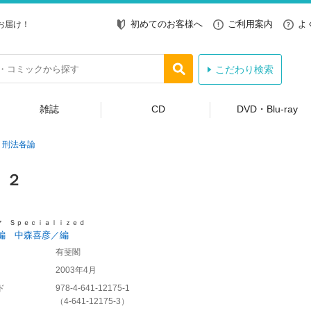
初めてのお客様へ
ご利用案内
よ
お届け！
こだわり検索
雑誌
CD
DVD・Blu-ray
刑法各論
 ２
マ Ｓｐｅｃｉａｌｉｚｅｄ
編 中森喜彦／編
有斐閣
2003年4月
ド
978-4-641-12175-1
（
4-641-12175-3
）