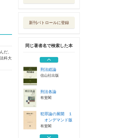
犯罪論の展開 １
オンデマンド版
有斐閣
新刊パトロールに登録
生と死，そして法
律学
信山社
同じ著者名で検索した本
生命倫理の希望
んだ、
開かれた「パン...
法科大
Ｓｏｐｈｉａ ...
刑法総論
信山社出版
刑法各論
有斐閣
犯罪論の展開 １
オンデマンド版
有斐閣
生と死，そして法