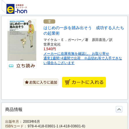
はじめの一歩を踏み出そう 成功する人たち
の起業術
マイケル・Ｅ．ガーバー／著 原田喜浩／訳
世界文化社
1,540円
メーカーに在庫有無を確認し、お取り寄せ
通常1週間~4週間で出荷 ※品切れ等で入手できな
い場合もございます
商品情報
出版年月：
2003年6月
ISBNコード：
978-4-418-03601-1
(
4-418-03601-6
)